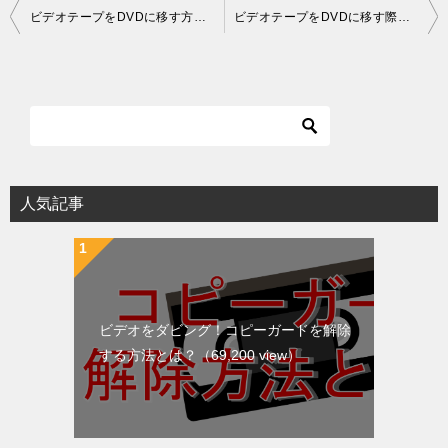
投
ビデオテープをDVDに移す方法を比較した結果ベストな方法は？
ビデオテープをDVDに移す際の著作権について！注意点や方法とは？
稿
ナ
ビ
ゲ
ー
シ
人気記事
ョ
ン
ビデオをダビング！コピーガードを解除
する方法とは？
（69,200 view）