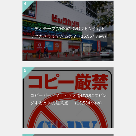
ビデオテープ(VHS)のDVDダビングはビ
ックカメラでできるの？
（15,967 view）
コピーガード？！ビデオをDVDにダビン
グするときの注意点
（13,534 view）