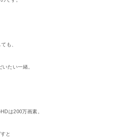
しても、
とだいたい一緒。
Dは200万画素。
写すと