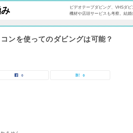
ビデオテープダビング、VHSダ
極み
機材や店頭サービスも考察。結婚
パソコンを使ってのダビングは可能？
0
0
、