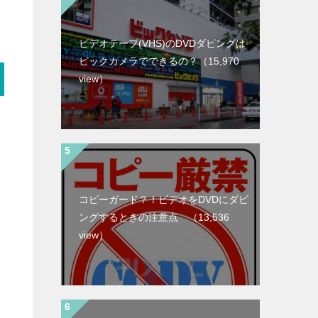
ビデオテープ(VHS)のDVDダビングは
ビックカメラでできるの？
（15,970
view）
コピーガード？！ビデオをDVDにダビ
ングするときの注意点
（13,536
view）