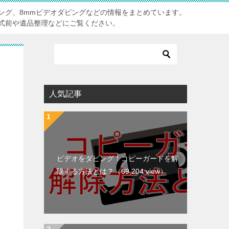
ビング、8mmビデオダビングなどの情報をまとめています。
式前や遺品整理などにご覧ください。
人気記事
ビデオをダビング！コピーガードを解
除する方法とは？
（69,204 view）