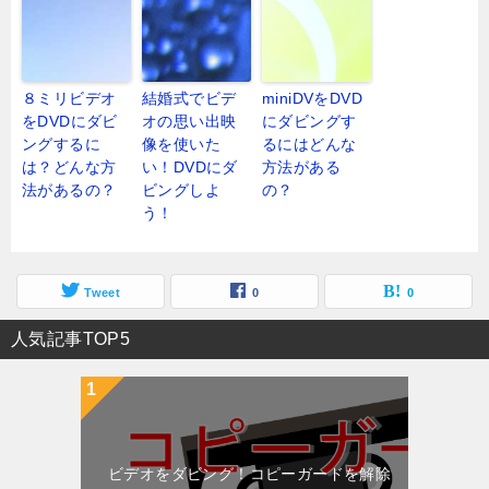
８ミリビデオ
結婚式でビデ
miniDVをDVD
をDVDにダビ
オの思い出映
にダビングす
ングするに
像を使いた
るにはどんな
は？どんな方
い！DVDにダ
方法がある
法があるの？
ビングしよ
の？
う！
Tweet
0
0
人気記事TOP5
ビデオをダビング！コピーガードを解除