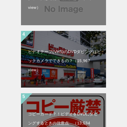
view）
ビデオテープ(VHS)のDVDダビングはビ
ックカメラでできるの？
（15,967
view）
コピーガード？！ビデオをDVDにダビ
ングするときの注意点
（13,534