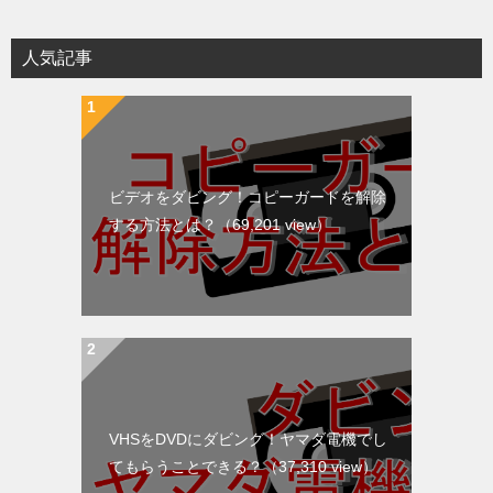
ー
シ
人気記事
ョ
ン
ビデオをダビング！コピーガードを解除
する方法とは？
（69,201 view）
VHSをDVDにダビング！ヤマダ電機でし
てもらうことできる？
（37,310 view）