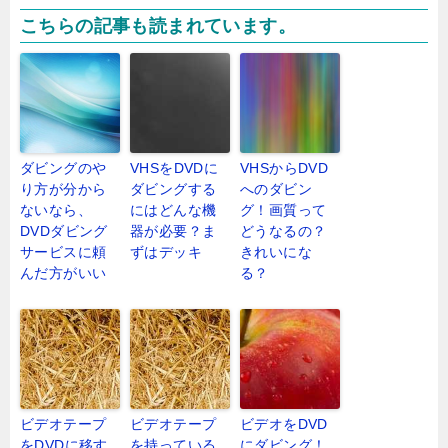
こちらの記事も読まれています。
ダビングのや
VHSをDVDに
VHSからDVD
り方が分から
ダビングする
へのダビン
ないなら、
にはどんな機
グ！画質って
DVDダビング
器が必要？ま
どうなるの？
サービスに頼
ずはデッキ
きれいにな
んだ方がいい
る？
ビデオテープ
ビデオテープ
ビデオをDVD
をDVDに移す
を持っている
にダビング！