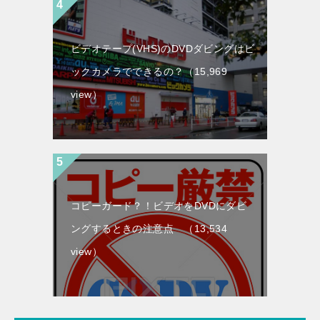
ビデオテープ(VHS)のDVDダビングはビ
ックカメラでできるの？
（15,969
view）
コピーガード？！ビデオをDVDにダビ
ングするときの注意点
（13,534
view）