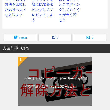
方法を比較し
親にDVDをダ
どこでダビン
た結果ベスト
ビングしてプ
グしてもらう
な方法は？
レゼントしよ
のが安く済
う
む？
Tweet
0
0
人気記事TOP5
ビデオをダビング！コピーガードを解除
する方法とは？
（69,202 view）