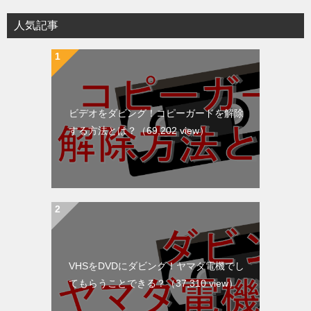
ー
シ
人気記事
ョ
ン
ビデオをダビング！コピーガードを解除
する方法とは？
（69,202 view）
VHSをDVDにダビング！ヤマダ電機でし
てもらうことできる？
（37,310 view）